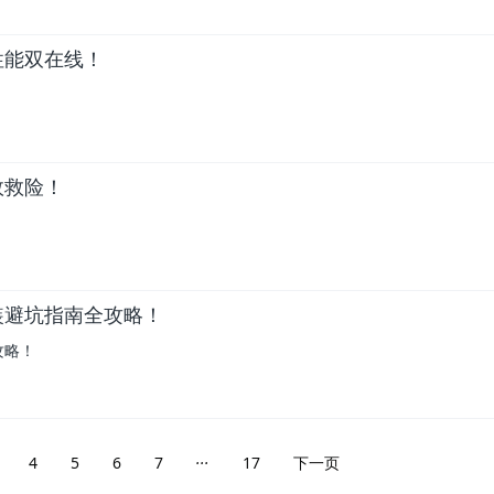
性能双在线！
效救险！
装避坑指南全攻略！
攻略！
...
4
5
6
7
17
下一页