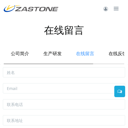
在线留言
公司简介
生产研发
在线留言
在线反馈