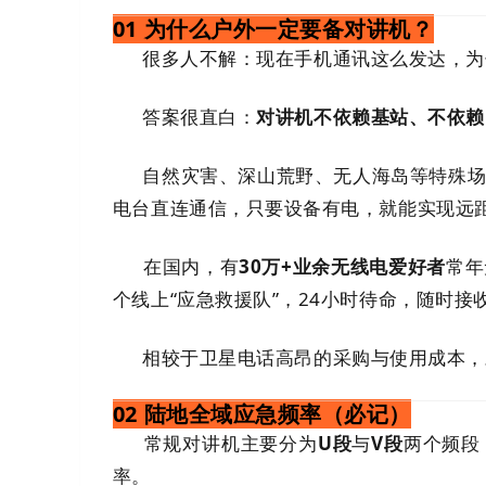
01 为什么户外一定要备对讲机？
很多人不解：现在手机通讯这么发达，为
答案很直白：
对讲机不依赖基站、不依赖
自然灾害、深山荒野、无人海岛等特殊场
电台直连通信，只要设备有电，就能实现远
在国内，有
30万+业余无线电爱好者
常年
个线上“应急救援队”，24小时待命，随时接
相较于卫星电话高昂的采购与使用成本，
02 陆地全域应急频率（必记）
常规对讲机主要分为
U段
与
V段
两个频段
率。