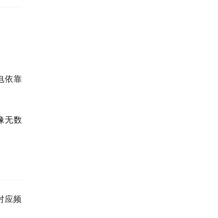
电依靠
像无数
对应频