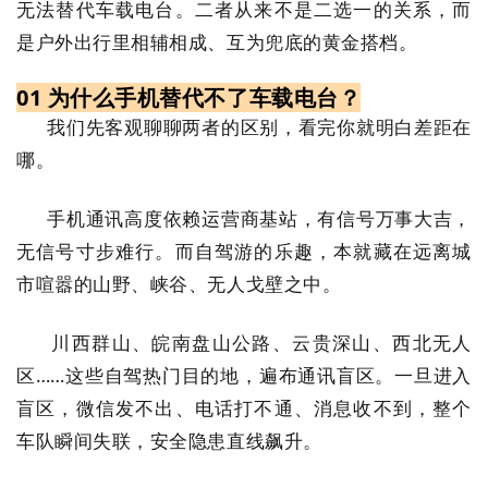
无法替代车载电台。二者从来不是二选一的关系，而
是户外出行里相辅相成、互为兜底的黄金搭档。
01 为什么手机替代不了车载电台？
我们先客观聊聊两者的区别，看完你就明白差距在
哪。
手机通讯高度依赖运营商基站，有信号万事大吉，
无信号寸步难行。而自驾游的乐趣，本就藏在远离城
市喧嚣的山野、峡谷、无人戈壁之中。
川西群山、皖南盘山公路、云贵深山、西北无人
区……这些自驾热门目的地，遍布通讯盲区。一旦进入
盲区，微信发不出、电话打不通、消息收不到，整个
车队瞬间失联，安全隐患直线飙升。