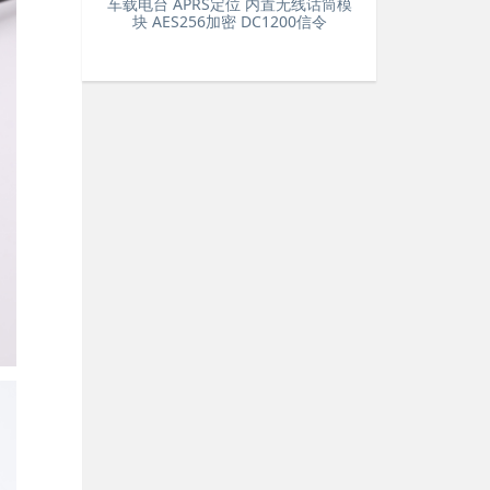
车载电台 APRS定位 内置无线话筒模
块 AES256加密 DC1200信令