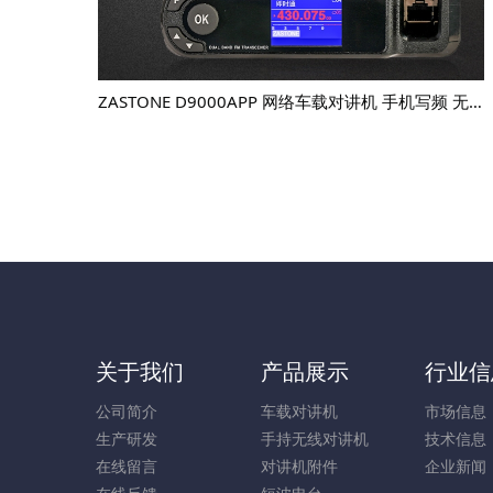
ZASTONE D9000APP 网络车载对讲机 手机写频 无线话筒 APP链接
关于我们
产品展示
行业信
公司简介
车载对讲机
市场信息
生产研发
手持无线对讲机
技术信息
在线留言
对讲机附件
企业新闻