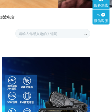
服务热线
">
短波电台
微信客服