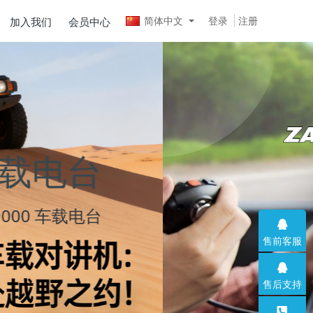
简体中文
登录
注册
加入我们
会员中心
售前客服
售后支持