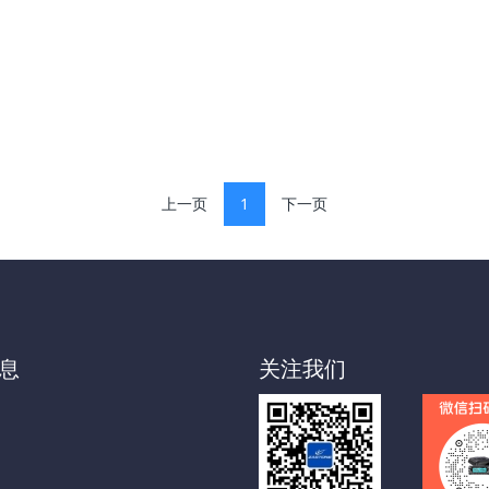
上一页
1
下一页
息
关注我们