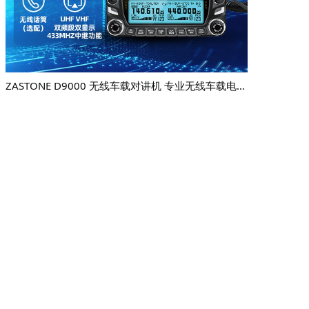
ZASTONE D9000 无线车载对讲机 专业无线车载电台 越野车载电台 业余车载电台 大功率无线车载台 50W车载台