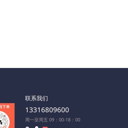
联系我们
13316809600
周一至周五 09：00-18：00