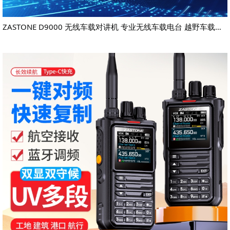
ZASTONE D9000 无线车载对讲机 专业无线车载电台 越野车载电台 业余车载电台 大功率无线车载台 50W车载台