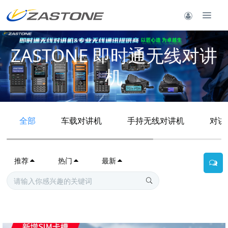
ZASTONE 即时通无线对讲
机
全部
车载对讲机
手持无线对讲机
对讲
推荐
热门
最新