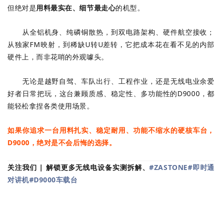
但绝对是
用料最实在、细节最走心
的机型。
从全铝机身、纯磷铜散热，到双电路架构、硬件航空接收；
从独家FM映射，到稀缺U转U差转，它把成本花在看不见的内部
硬件上，而非花哨的外观噱头。
无论是越野自驾、车队出行、工程作业，还是无线电业余爱
好者日常把玩，这台兼顾质感、稳定性、多功能性的D9000，都
能轻松拿捏各类使用场景。
如果你追求一台用料扎实、稳定耐用、功能不缩水的硬核车台，
D9000，绝对是不会后悔的选择。
关注我们 | 解锁更多无线电设备实测拆解、
#ZASTONE
#即时通
对讲机
#D9000车载台