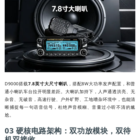
D9000搭载
7.8英寸大尺寸喇叭
，搭配8W大功率发声配置，和普
通小喇叭车台拉开明显差距。大喇叭加持下，人声通透洪亮、无
杂音、无破音，高速行驶、户外旷野、工地嘈杂环境中，也能清
晰捕捉每一句语音信号，杜绝声音模糊、音量过小听不清的尴
尬。
03 硬核电路架构：双功放模块，双待
机双接收