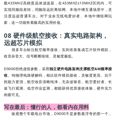
载433MHZ高精度晶体滤波器，在433MHZ±10MHZ区间内，可
实现同频段差转，同频段远距离组网、本地中继互通场景中，灵
活度远超普通车台。对于业余无线电爱好者、本地中继组网玩
家，这一功能有着极高的实用价值。
08 硬件级航空接收：真实电路架构，
远超芯片模拟
很多车台标注航空频率接收，实则依靠集成芯片软件模拟，
收音杂音大、信号断断续续、灵敏度极低。
D9000拒绝虚假参数，采用
独立硬件电路架构支撑航空AM频率接
收
。纯物理电路硬解码，相比软件模拟接收，灵敏度更高、抗干
扰能力更强，航空收音清晰纯净，无杂波噪音。航空爱好者、长
途飞行观测、低空作业监测，都能获得优质接收体验，硬件实力
肉眼可见。
写在最后：懂行的人，都看内在用料
纵观整个车载电台市场，D9000不是参数最浮夸的那一个，