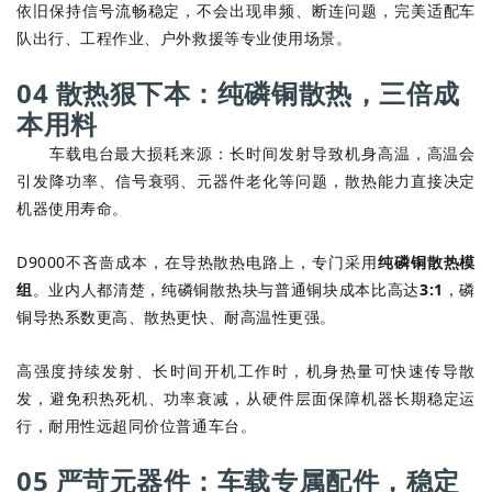
依旧保持信号流畅稳定，不会出现串频、断连问题，完美适配车
队出行、工程作业、户外救援等专业使用场景。
04 散热狠下本：纯磷铜散热，三倍成
本用料
车载电台最大损耗来源：长时间发射导致机身高温，高温会
引发降功率、信号衰弱、元器件老化等问题，散热能力直接决定
机器使用寿命。
D9000不吝啬成本，在导热散热电路上，专门采用
纯磷铜散热模
组
。业内人都清楚，纯磷铜散热块与普通铜块成本比高达
3:1
，磷
铜导热系数更高、散热更快、耐高温性更强。
高强度持续发射、长时间开机工作时，机身热量可快速传导散
发，避免积热死机、功率衰减，从硬件层面保障机器长期稳定运
行，耐用性远超同价位普通车台。
05 严苛元器件：车载专属配件，稳定