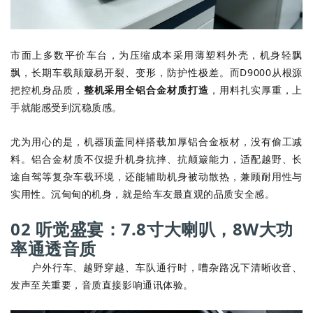
市面上多数平价车台，为压缩成本采用薄塑料外壳，机身轻飘
飘，长期车载颠簸易开裂、变形，防护性极差。而D9000从根源
把控机身品质，
整机采用全铝合金材质打造
，用料扎实厚重，上
手就能感受到沉稳质感。
尤为用心的是，机器顶盖同样搭载加厚铝合金板材，没有偷工减
料。铝合金材质不仅提升机身抗摔、抗颠簸能力，适配越野、长
途自驾等复杂车载环境，还能辅助机身被动散热，兼顾耐用性与
实用性。沉甸甸的机身，就是给车友最直观的品质安全感。
02 听觉盛宴：7.8寸大喇叭，8W大功
率通透音质
户外行车、越野穿越、车队通行时，嘈杂路况下清晰收音、
发声至关重要，音质直接影响通讯体验。