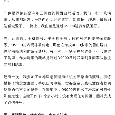
色。
印象最深刻的是今年三月份的川西自驾活动。我们一行十几辆
车，从成都出发，一路向西，经过康定、新都桥、理塘，最后到
达稻城亚丁。一路上，我们都是通过D9000进行车队通联。
在川西高原，手机信号几乎全程没有，只有对讲机能够保持联
系。D9000的表现非常稳定，即使在海拔4000多米的雪山垭口，
也能清晰地和前后车通联。有一次，一辆车在弯道处不小心陷进
了沟里，作为尾车的我就是通过D9000及时联系到前面车队救援
才顺利脱困。
还有一次，我参加了当地应急管理局组织的应急通信演练。演练
模拟了地震发生后，手机信号中断，需要业余无线电爱好者提供
应急通信支援的场景。在演练中，D9000表现出了极高的可靠性
和稳定性，连续工作了8个多小时，没有出现任何问题，圆满完成
了通信任务。
五、客观评价：优点突出，也有小缺点