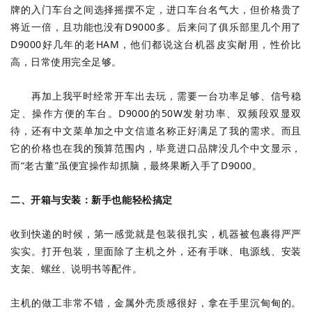
牌的入门车台之间选择摇摆不定，进口车台名气大，但价格贵了
将近一倍，且功能也没有D9000多。后来问了俱乐部里几个用了
D9000好几年的老HAM，他们都说这台机器皮实耐用，性价比
高，日常使用完全足够。
再加上我平时经常开车出去玩，需要一台功率足够、信号稳
定、操作方便的车台。D9000的50W发射功率、双频段双显双
待，还有中文菜单加之中文信道名称正好满足了我的需求。而且
它的价格也在我的预算范围内，毕竟进口品牌没几个中文显示，
而“老古董”虽便宜操作却抓脑，最终果断入手了D9000。
二、开箱与安装：新手也能轻松搞定
收到快递的时候，第一感觉就是包装很扎实，机器被包裹得严严
实实。打开包装，里面除了主机之外，还有手咪、电源线、安装
支架、螺丝、说明书等配件。
主机的做工非常不错，金属外壳质感很好，拿在手里沉甸甸的。