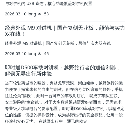
与对讲机的 USB 直连，核心功能覆盖对讲机配置
2026-03-10
long
53
经典外观 M9 对讲机｜国产复刻天花板，颜值与实力
双在线！
经典外观 M9 对讲机｜国产复刻天花板，颜值与实力双在线
2026-03-10
long
46
即时通D500车载对讲机 - 越野旅行者的通信利器，
解锁无界出行新体验
当车轮驶离城市的喧嚣，奔赴戈壁荒漠、崇山峻岭，越野旅行的魅
力便在于探索未知的自由与刺激。但在信号盲区遍布的野外，手机
往往沦为“摆设”，此时一台可靠的车载对讲机，就成了车队互联、
安全避险的“生命线”。对于大多数普通越野爱好者而言，无需追求
专业级大功率电台的复杂配置，即时通D500车载对讲机，以精准定
位的性能、便捷的操作设计，成为越野出行的黄金标配，让每一段
征途都安心无忧。 在越野出行中，通讯的稳定