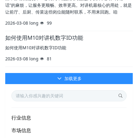
话”的麻烦，让服务更顺畅、效率更高。对讲机最核心的用处，就是
让前厅、后厨、传菜这些岗位能随时联系，不用来回跑。咱
2026-03-08
long
99
如何使用M10对讲机数字ID功能
如何使用M10对讲机数字ID功能
2026-03-08
long
81
加载更多
行业信息
市场信息