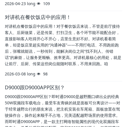
2026-04-23
long
109
对讲机在餐饮饭店中的应用！
对讲机在餐饮饭店中的应用！对于餐饮饭店来说，不管是前厅接待
客人、后厨做菜，还是传菜、打扫卫生，各个环节能不能配合好，
直接影响客人吃得开心不开心，店里生意好不好。对讲机看着简
单，却是饭店里超实用的“沟通神器”——不用打电话、不用跑前跑
后，张嘴就能说，一秒传到，能解决岗位之间“找不到人、传错
话”的麻烦，让服务更顺畅、效率更高。对讲机最核心的用处，就是
让前厅、后厨、传菜这些岗位能随时联系，不用来回跑。咱
2026-03-08
long
98
D9000跟D9000APP区别？
D9000跟D9000APP区别？即时通D9000是越野圈口碑出众的经典
50W双频段车载电台，最受车友青睐的就是面板可分离设计——对
于经常越野出行的朋友来说，把主机安装在车尾箱、面板放置在驾
驶操作台，操作起来顺手不占地，完美适配越野场景的使用需求。
而即时通D9000APP，是一款主打网络智能属性的现代化双频段车